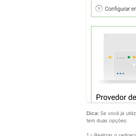
Dica:
Se você já uti
tem duas opções:
1 – Realizar o redir